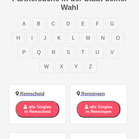
Wahl
A
B
C
D
E
F
G
H
I
J
K
L
M
N
O
P
Q
R
S
T
U
V
W
X
Y
Z
Remscheid
Renningen
alle Singles
alle Singles
in Remscheid
in Renningen